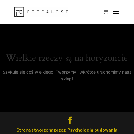
Wielkie rzeczy są na horyzoncie
Szykuje się coś wielkiego! Tworzymy i wkrótce uruchomimy nasz
sklep!
Strona stworzona przez:
Psychologia budowania